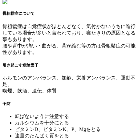
骨粗鬆症について
骨粗鬆症は自覚症状がほとんどなく、気付かないうちに進行
している場合が多いと言われており、寝たきりの原因となる
事もあります。
腰や背中が痛い・曲がる、背が縮む等の方は骨粗鬆症の可能
性があります。
引き起こす危険因子
ホルモンのアンバランス、加齢、栄養アンバランス、運動不
足、
喫煙、飲酒、遺伝、体質
予防
転ばないように注意する
カルシウムを十分にとる
ビタミンD、ビタミンK、P、Mgをとる
適量のたんぱく質をとる