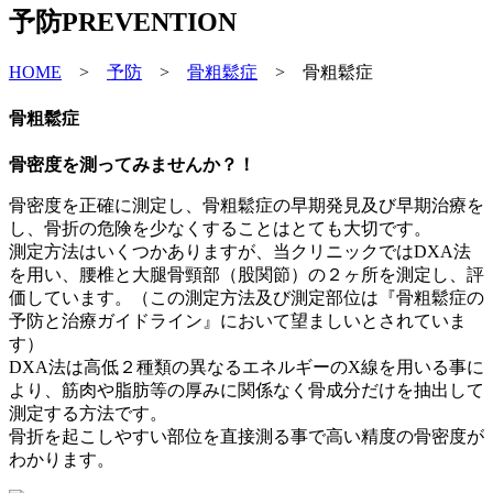
予防
PREVENTION
HOME
>
予防
>
骨粗鬆症
>
骨粗鬆症
骨粗鬆症
骨密度を測ってみませんか？！
骨密度を正確に測定し、骨粗鬆症の早期発見及び早期治療を
し、骨折の危険を少なくすることはとても大切です。
測定方法はいくつかありますが、当クリニックではDXA法
を用い、腰椎と大腿骨頸部（股関節）の２ヶ所を測定し、評
価しています。（この測定方法及び測定部位は『骨粗鬆症の
予防と治療ガイドライン』において望ましいとされていま
す）
DXA法は高低２種類の異なるエネルギーのX線を用いる事に
より、筋肉や脂肪等の厚みに関係なく骨成分だけを抽出して
測定する方法です。
骨折を起こしやすい部位を直接測る事で高い精度の骨密度が
わかります。