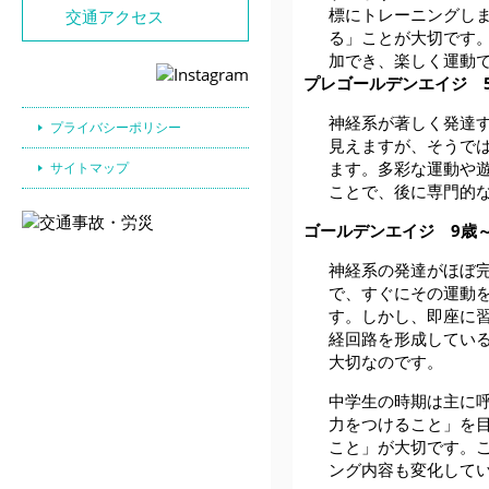
標にトレーニングし
交通アクセス
る」ことが大切です
加でき、楽しく運動
プレゴールデンエイジ 
神経系が著しく発達
プライバシーポリシー
見えますが、そうで
ます。多彩な運動や
サイトマップ
ことで、後に専門的
ゴールデンエイジ 9歳～
神経系の発達がほぼ
で、すぐにその運動
す。しかし、即座に
経回路を形成してい
大切なのです。
中学生の時期は主に
力をつけること」
を
こと」が大切です。
ング内容も変化して