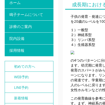
ホーム
成長期におけ
鳴子チームについて
子供の発育・発達につ
を20歳のレベルを1
診療のご案内
１）一般型
２）神経系型
院内設備
３）リンパ系型
４）生殖器系型
採用情報
の4つのパターンに
ます。幼児期に発育
初めての方へ
発育のスパートがみ
ーンになります。リ
WEB予約
の発達です。学童期
人のレベルに戻りま
LINE予約
女性ホルモンなどの
新着情報
この発育曲線を参考
す。まず、神経系の