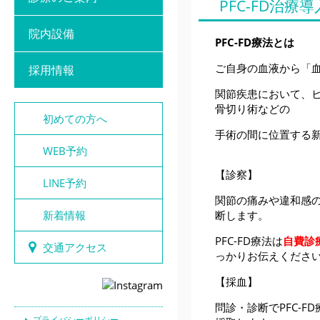
PFC-FD治療
院内設備
PFC-FD
療法とは
ご自身の血液から「
採用情報
関節疾患において、
骨切り術などの
初めての方へ
手術の間に位置する
WEB予約
【診察】
LINE予約
関節の痛みや違和感
新着情報
断します。
PFC-FD療法は
自費診
交通アクセス
っかりお伝えくださ
【採血】
問診・診断でPFC-
プライバシーポリシー