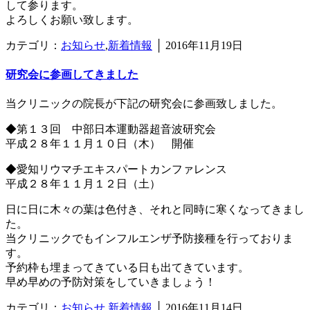
して参ります。
よろしくお願い致します。
カテゴリ：
お知らせ
,
新着情報
│
2016年11月19日
研究会に参画してきました
当クリニックの院長が下記の研究会に参画致しました。
◆第１３回 中部日本運動器超音波研究会
平成２８年１１月１０日（木） 開催
◆愛知リウマチエキスパートカンファレンス
平成２８年１１月１２日（土）
日に日に木々の葉は色付き、それと同時に寒くなってきまし
た。
当クリニックでもインフルエンザ予防接種を行っておりま
す。
予約枠も埋まってきている日も出てきています。
早め早めの予防対策をしていきましょう！
カテゴリ：
お知らせ
,
新着情報
│
2016年11月14日