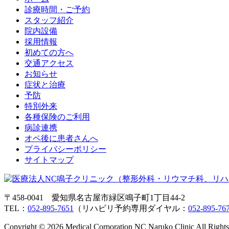
診療時間・ご予約
スタッフ紹介
院内設備
採用情報
初めての方へ
交通アクセス
お知らせ
症状と治療
予防
特別外来
各種保険のご利用
病診連携
オペ後に患者さんへ
プライバシーポリシー
サイトマップ
〒458-0041 愛知県名古屋市緑区鳴子町1丁目44-2
TEL：
052-895-7651
（リハビリ予約専用ダイヤル：
052-895-76
Copyright © 2026 Medical Corporation NC Naruko Clinic All Rights