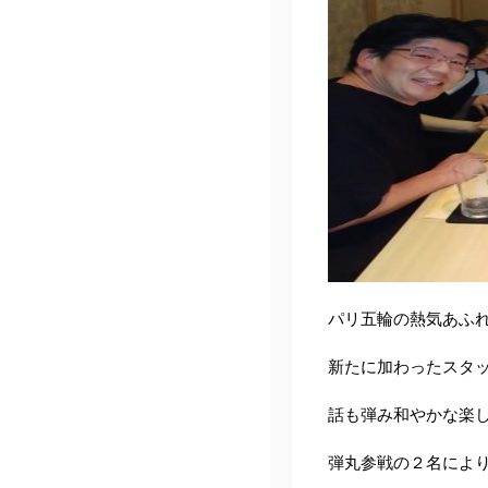
パリ五輪の熱気あふ
新たに加わったスタ
話も弾み和やかな楽
弾丸参戦の２名によ