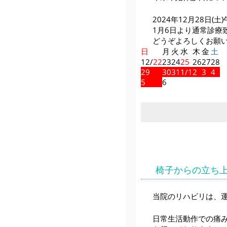
2024年12月28日
1月6日より通常診療
どうぞよろしくお願
日
月
火
水
木
金
土
12/
22
23
24
25
26
27
28
29
30
31
1/1
2
3
4
5
6
椅子からの立ち
当院のリハビリは、
日常生活動作での痛