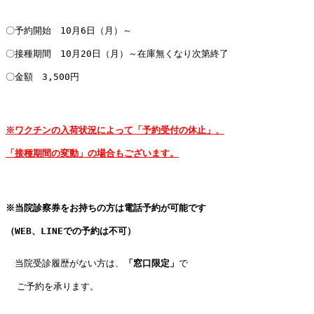
〇予約開始　10月6日（月）～

〇接種期間　10月20日（月）～在庫無くなり次第終了  

〇金額　3,500円                            

※ワクチンの入荷状況によって「予約受付の休止」、

「接種期間の変動」の場合もございます。
※
当院診察券をお持ちの方は電話予約が可能です

（
WEB
、
LINE
での予約は不可
）

当院受診履歴がない方は、
「窓口限定」
で

  ご予約を承ります。
