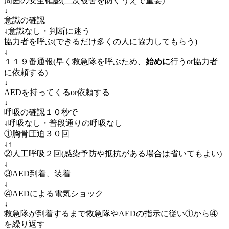
周囲の安全確認(二次被害を防ぐうえで重要)
↓
意識の確認
↓意識なし・判断に迷う
協力者を呼ぶ(できるだけ多くの人に協力してもらう)
↓
１１９番通報(早く救急隊を呼ぶため、
始めに
行うor協力者
に依頼する)
↓
AEDを持ってくるor依頼する
↓
呼吸の確認１０秒で
↓呼吸なし・普段通りの呼吸なし
①胸骨圧迫３０回
↓↑
②人工呼吸２回(感染予防や抵抗がある場合は省いてもよい)
↓
③AED到着、装着
↓
④AEDによる電気ショック
↓
救急隊が到着するまで救急隊やAEDの指示に従い①から④
を繰り返す