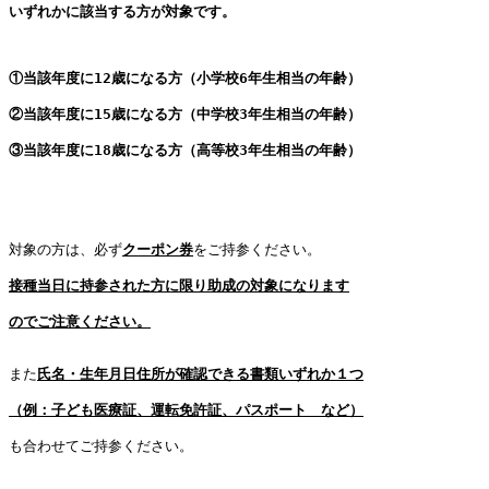
いずれかに該当する方が対象です。

①当該年度に
12
歳になる方（小学校
6
年生相当の年齢）
②
当該年度に
15
歳になる方（中学校
3
年生相当の年齢）
③当該年度に
18
歳になる方（高等校
3
年生相当の年齢）

対象の方は、必ず
クーポン券
をご持参ください。

接種当日に持参された方に限
り助成
の対象になります

のでご注意ください。
また
氏名・生年月日住所が確認できる書類
いずれか１つ

（例：子ども医療証、
運転免許証、パスポート　など）

も合わせてご持参ください。