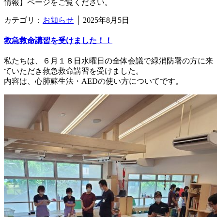
情報】ページをご覧ください。
カテゴリ：
お知らせ
│
2025年8月5日
救急救命講習を受けました！！
私たちは、６月１８日水曜日の全体会議で緑消防署の方に来
ていただき救急救命講習を受けました。
内容は、心肺蘇生法・AEDの使い方についてです。