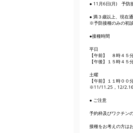
● 11月6日(月) 
● 満３歳以上、現在
※予防接種のみの初
●接種時間
平日
【午前】 ８時４５
【午後】１５時４５
土曜
【午前】１１時００
※11/11.25，12/2
● ご注意
予約枠及びワクチン
接種をお考えの方は