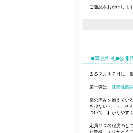
ご迷惑をおかけしま
■満員御礼■公開
去る２月１７日に、
第一弾は「
変形性膝
膝の痛みを抱えてい
も少ない・・・。そ
ついて、わかりやす
定員２０名程度のと
た皆様、ありがとう